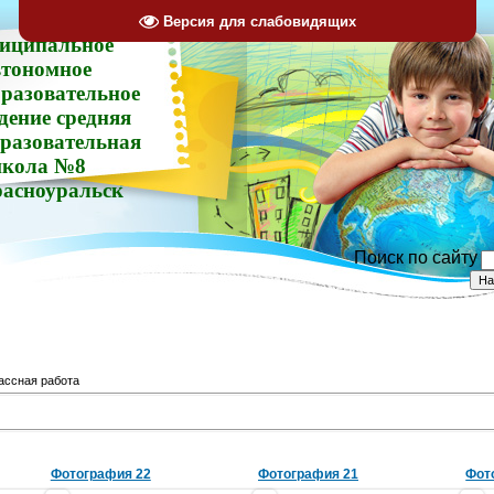
Версия для слабовидящих
иципальное
втономное
разовательное
дение средняя
разовательная
кола №8
расноуральск
Поиск по сайту
ассная работа
Фотография 22
Фотография 21
Фот