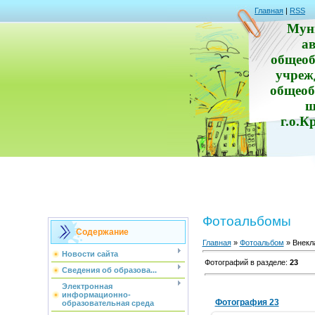
Главная
|
RSS
Мун
а
общеоб
учреж
общеоб
ш
г.о.К
Фотоальбомы
Содержание
Главная
»
Фотоальбом
» Внекл
Новости сайта
Фотографий в разделе
:
23
Сведения об образова...
Электронная
информационно-
Фотография 23
образовательная среда