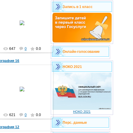
Запись в 1 класс
30.05.2013
doronina71
647
0
0.0
Онлайн-голосование
ография 16
НОКО 2021
30.05.2013
doronina71
НОКО 2021
621
0
0.0
Перс. данные
ография 12