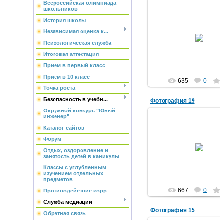
Всероссийская олимпиада
школьников
История школы
30.05.2013
Независимая оценка к...
Психологическая служба
doronina71
Итоговая аттестация
Прием в первый класс
Прием в 10 класс
635
0
Точка роста
Безопасность в учебн...
Фотография 19
Окружной конкурс "Юный
инженер"
Каталог сайтов
Форум
30.05.2013
Отдых, оздоровление и
doronina71
занятость детей в каникулы
Классы с углубленным
изучением отдельных
предметов
667
0
Противодействие корр...
Служба медиации
Фотография 15
Обратная связь