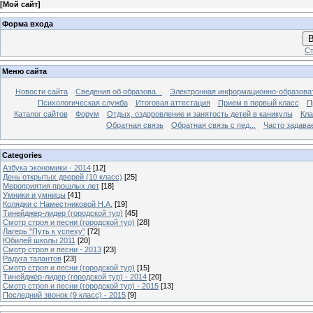
[
Мой сайт
]
Форма входа
В
Ст
Меню сайта
Новости сайта
Сведения об образова...
Электронная информационно-образова
Психологическая служба
Итоговая аттестация
Прием в первый класс
П
Каталог сайтов
Форум
Отдых, оздоровление и занятость детей в каникулы
Кла
Обратная связь
Обратная связь с пед...
Часто задава
Categories
Азбука экономики - 2014
[12]
День открытых дверей (10 класс)
[25]
Мероприятия прошлых лет
[18]
Умники и умницы
[41]
Колядки с Наместниковой Н.А.
[19]
Тинейджер-лидер (городской тур)
[45]
Смотр строя и песни (городской тур)
[28]
Лагерь "Путь к успеху"
[72]
Юбилей школы 2011
[20]
Смотр строя и песни - 2013
[23]
Радуга талантов
[23]
Смотр строя и песни (городской тур)
[15]
Тинейджер-лидер (городской тур) - 2014
[20]
Смотр строя и песни (городской тур) - 2015
[13]
Последний звонок (9 класс) - 2015
[9]