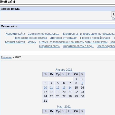
[
Мой сайт
]
Форма входа
В
Ст
Меню сайта
Новости сайта
Сведения об образова...
Электронная информационно-образова
Психологическая служба
Итоговая аттестация
Прием в первый класс
П
Каталог сайтов
Форум
Отдых, оздоровление и занятость детей в каникулы
Кла
Обратная связь
Обратная связь с пед...
Часто задава
Главная
»
2022
Январь 2022
Пн
Вт
Ср
Чт
Пт
Сб
Вс
1
2
3
4
5
6
7
8
9
10
11
12
13
14
15
16
17
18
19
20
21
22
23
24
25
26
27
28
29
30
31
Март 2022
Пн
Вт
Ср
Чт
Пт
Сб
Вс