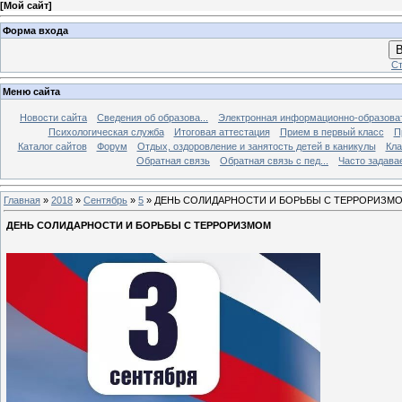
[
Мой сайт
]
Форма входа
В
Ст
Меню сайта
Новости сайта
Сведения об образова...
Электронная информационно-образова
Психологическая служба
Итоговая аттестация
Прием в первый класс
П
Каталог сайтов
Форум
Отдых, оздоровление и занятость детей в каникулы
Кла
Обратная связь
Обратная связь с пед...
Часто задава
Главная
»
2018
»
Сентябрь
»
5
» ДЕНЬ СОЛИДАРНОСТИ И БОРЬБЫ С ТЕРРОРИЗМ
ДЕНЬ СОЛИДАРНОСТИ И БОРЬБЫ С ТЕРРОРИЗМОМ