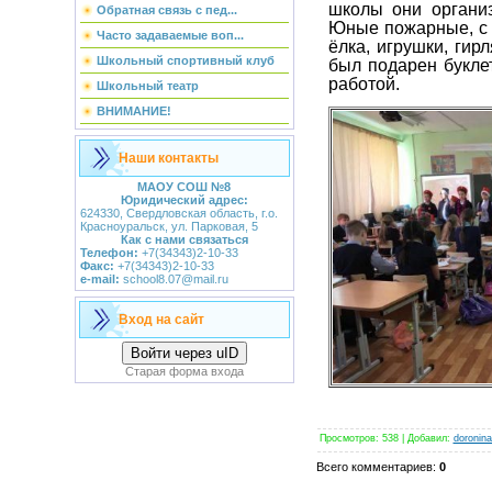
школы они органи
Обратная связь с пед...
Юные пожарные, с 
Часто задаваемые воп...
ёлка, игрушки, гир
Школьный спортивный клуб
был подарен букле
работой.
Школьный театр
ВНИМАНИЕ!
Наши контакты
МАОУ СОШ
№8
Юридический адрес:
624330, Свердловская область,
г.о.
Красноуральск,
ул. Парковая, 5
Как с нами связаться
Телефон:
+7(34343)2-10-33
Факс:
+7(34343)2-10-33
e-mail:
school8.07@mail.ru
Вход на сайт
Войти через uID
Старая форма входа
Просмотров
: 538 |
Добавил
:
doronin
Всего комментариев
:
0