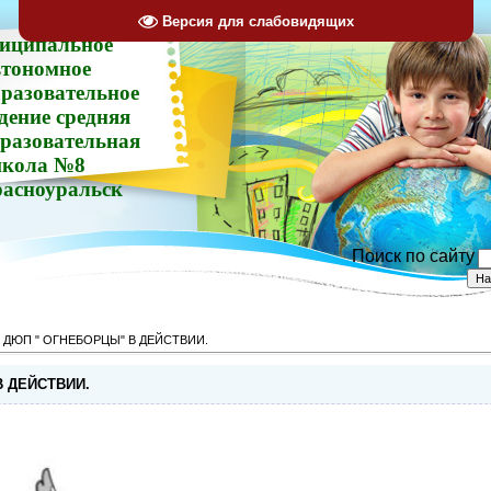
Версия для слабовидящих
иципальное
втономное
разовательное
дение средняя
разовательная
кола №8
расноуральск
Поиск по сайту
 ДЮП " ОГНЕБОРЦЫ" В ДЕЙСТВИИ.
 ДЕЙСТВИИ.