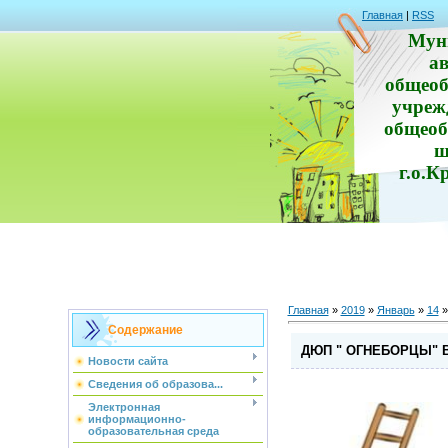
Главная
|
RSS
Мун
а
общеоб
учреж
общеоб
ш
г.о.К
Главная
»
2019
»
Январь
»
14
»
Содержание
ДЮП " ОГНЕБОРЦЫ" В
Новости сайта
Сведения об образова...
Электронная
информационно-
образовательная среда