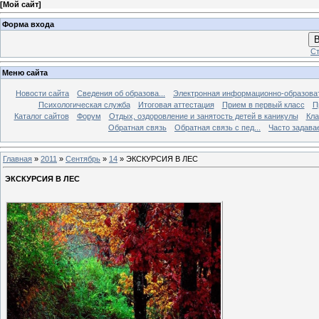
[
Мой сайт
]
Форма входа
В
Ст
Меню сайта
Новости сайта
Сведения об образова...
Электронная информационно-образова
Психологическая служба
Итоговая аттестация
Прием в первый класс
П
Каталог сайтов
Форум
Отдых, оздоровление и занятость детей в каникулы
Кла
Обратная связь
Обратная связь с пед...
Часто задава
Главная
»
2011
»
Сентябрь
»
14
» ЭКСКУРСИЯ В ЛЕС
ЭКСКУРСИЯ В ЛЕС