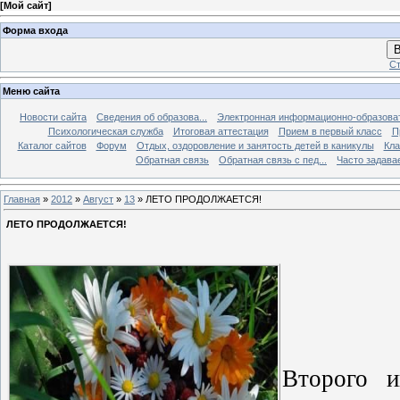
[
Мой сайт
]
Форма входа
В
Ст
Меню сайта
Новости сайта
Сведения об образова...
Электронная информационно-образова
Психологическая служба
Итоговая аттестация
Прием в первый класс
П
Каталог сайтов
Форум
Отдых, оздоровление и занятость детей в каникулы
Кла
Обратная связь
Обратная связь с пед...
Часто задава
Главная
»
2012
»
Август
»
13
» ЛЕТО ПРОДОЛЖАЕТСЯ!
ЛЕТО ПРОДОЛЖАЕТСЯ!
Второго 