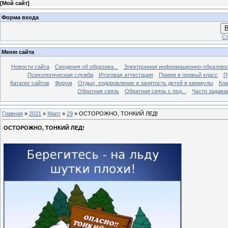
[
Мой сайт
]
Форма входа
В
Ст
Меню сайта
Новости сайта
Сведения об образова...
Электронная информационно-образова
Психологическая служба
Итоговая аттестация
Прием в первый класс
П
Каталог сайтов
Форум
Отдых, оздоровление и занятость детей в каникулы
Кла
Обратная связь
Обратная связь с пед...
Часто задава
Главная
»
2021
»
Март
»
29
» ОСТОРОЖНО, ТОНКИЙ ЛЕД!
ОСТОРОЖНО, ТОНКИЙ ЛЕД!