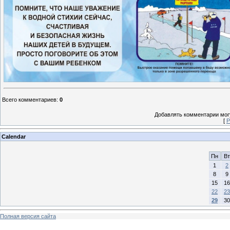
Всего комментариев
:
0
Добавлять комментарии могу
[
Р
Calendar
Пн
Вт
1
2
8
9
15
16
22
23
29
30
Полная версия сайта