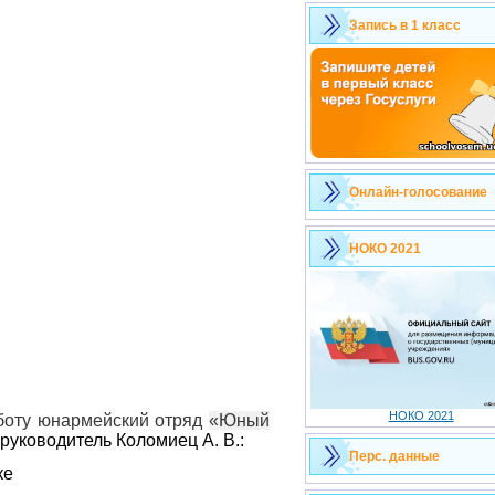
Запись в 1 класс
Онлайн-голосование
НОКО 2021
НОКО 2021
боту юнармейский отряд
«Юный
руководитель Коломиец А. В.:
Перс. данные
ке