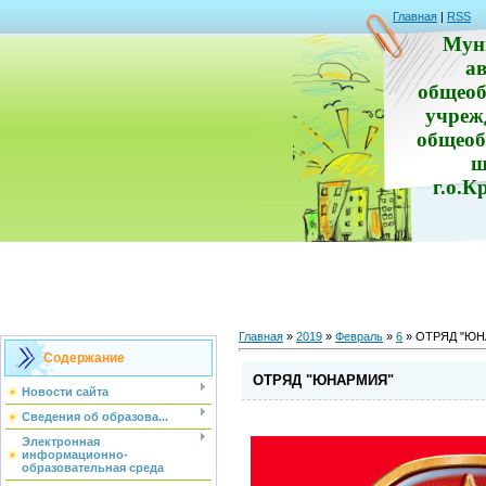
Главная
|
RSS
Мун
а
общеоб
учреж
общеоб
ш
г.о.К
Главная
»
2019
»
Февраль
»
6
» ОТРЯД "ЮН
Содержание
ОТРЯД "ЮНАРМИЯ"
Новости сайта
Сведения об образова...
Электронная
информационно-
образовательная среда