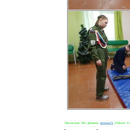
Просмотров
: 691 |
Добавил
:
doronina71
|
Рейтинг
:
0.