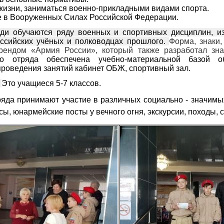
жизни, заниматься военно-­прикладными видами спорта.
е в Вооруженных Силах Российской Федерации.
ди обучаются ряду военных и спортивных дисциплин, из
ссийских учёных и полководцах прошлого.
Форма, знаки
рендом «Армия России», который также разработал зн
го отряда обеспечена учебно-­материальной базой об
проведения занятий кабинет ОБЖ, спортивный зал.
.
Это учащиеся 5-7 классов.
яда принимают участие в различных со­циально - значимы
сы, юнармейские посты у вечного огня, экскурсии, походы, 