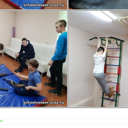
0
/
0