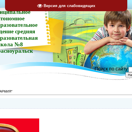
Версия для слабовидящих
иципальное
втономное
разовательное
дение средняя
разовательная
кола №8
расноуральск
Поиск по сайту
АРМИЯ"