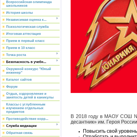
Всероссийская олимпиада
школьников
История школы
Независимая оценка к...
Психологическая служба
Итоговая аттестация
Прием в первый класс
Прием в 10 класс
Точка роста
Безопасность в учебн...
Окружной конкурс "Юный
инженер"
Каталог сайтов
Форум
Отдых, оздоровление и
занятость детей в каникулы
Классы с углубленным
изучением отдельных
предметов
В 2018 году в МАОУ СОШ №
Противодействие корр...
десантник» им. Героя Росси
Служба медиации
Повысить свой уровень
Обратная связь
Отработать и выполнит