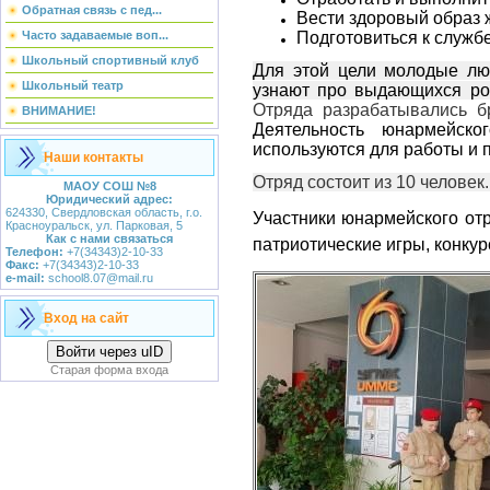
Обратная связь с пед...
Вести здоровый образ 
Подготовиться к служб
Часто задаваемые воп...
Школьный спортивный клуб
Для этой цели молодые лю
Школьный театр
узнают про выдающихся ро
Отряда разрабатывались б
ВНИМАНИЕ!
Деятельность юнармейско
используются для работы и 
Наши контакты
Отряд состоит из 10 человек
МАОУ СОШ
№8
Юридический адрес:
624330, Свердловская область,
г.о.
Участники юнармейского отр
Красноуральск,
ул. Парковая, 5
Как с нами связаться
патриотические игры, конкур
Телефон:
+7(34343)2-10-33
Факс:
+7(34343)2-10-33
e-mail:
school8.07@mail.ru
Вход на сайт
Войти через uID
Старая форма входа