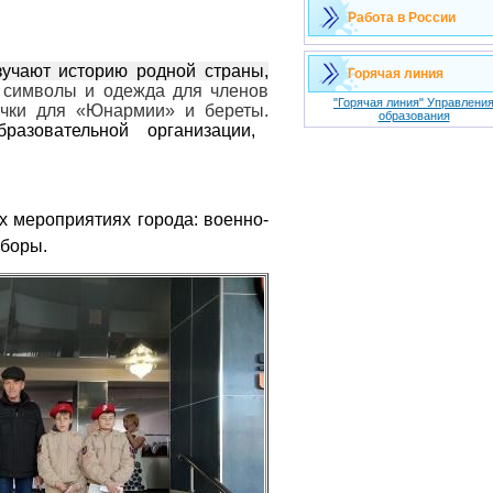
Работа в России
учают историю родной страны,
Горячая линия
, символы и одежда для членов
"Горячая линия" Управлени
ачки для «Юнармии» и береты.
образования
разовательной организации,
х мероприятиях города: военно-
сборы.