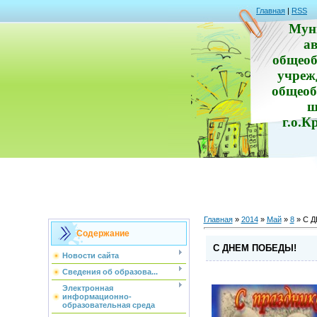
Главная
|
RSS
Мун
а
общеоб
учреж
общеоб
ш
г.о.К
Главная
»
2014
»
Май
»
8
» С 
Содержание
С ДНЕМ ПОБЕДЫ!
Новости сайта
Сведения об образова...
Электронная
информационно-
образовательная среда