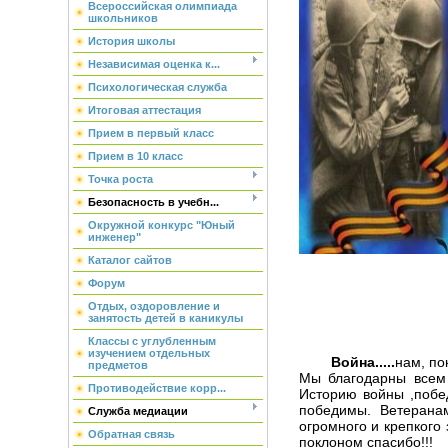
Всероссийская олимпиада
школьников
История школы
Независимая оценка к...
Психологическая служба
Итоговая аттестация
Прием в первый класс
Прием в 10 класс
Точка роста
Безопасность в учебн...
Окружной конкурс "Юный
инженер"
Каталог сайтов
Форум
Отдых, оздоровление и
занятость детей в каникулы
Классы с углубленным
изучением отдельных
Война.....
нам, по
предметов
Мы благодарны всем 
Противодействие корр...
Историю войны ,побе
победимы. Ветерана
Служба медиации
огромного и крепкого 
Обратная связь
поклоно