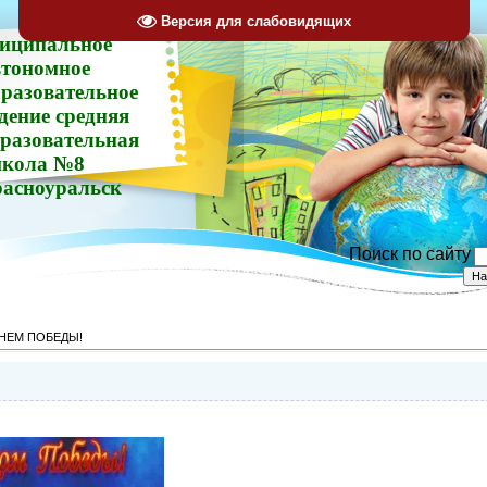
Версия для слабовидящих
иципальное
втономное
разовательное
дение средняя
разовательная
кола №8
расноуральск
Поиск по сайту
ДНЕМ ПОБЕДЫ!