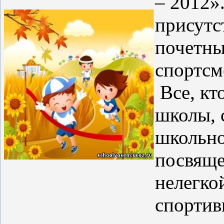
– 2012»
присутс
почетны
спортсм
Все, кт
школы, 
школьно
посвяще
нелегко
спортив