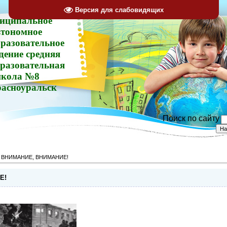
Версия для слабовидящих
иципальное
втономное
разовательное
дение средняя
разовательная
кола №8
расноуральск
Поиск по сайту
 ВНИМАНИЕ, ВНИМАНИЕ!
Е!