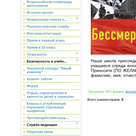
Всероссийская олимпиада
школьников
История школы
Независимая оценка к...
Психологическая служба
Итоговая аттестация
Прием в первый класс
Прием в 10 класс
Точка роста
Наша школа присоеди
Безопасность в учебн...
учащиеся отряда юной
Окружной конкурс "Юный
Приносите (ПО ЖЕЛАН
инженер"
фамилию, имя, отчест
Каталог сайтов
Форум
Просмотров
: 670 |
Добавил
:
doronin
Отдых, оздоровление и
занятость детей в каникулы
Всего комментариев
:
0
Классы с углубленным
изучением отдельных
предметов
Противодействие корр...
Служба медиации
Обратная связь