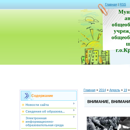
Главная
|
RSS
Мун
а
общеоб
учреж
общеоб
ш
г.о.К
Главная
»
2014
»
Апрель
»
19
»
Содержание
ВНИМАНИЕ, ВНИМАНИ
Новости сайта
Сведения об образова...
Электронная
информационно-
образовательная среда