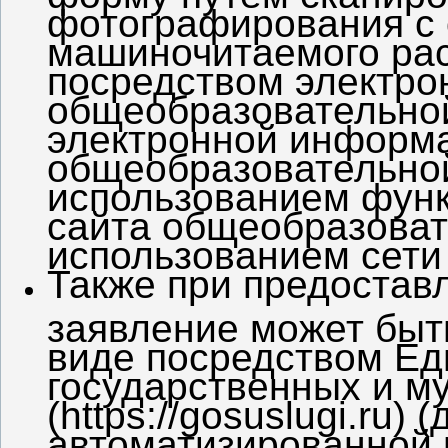
фотографирования с
машиночитаемого рас
посредством электро
общеобразовательной
электронной информ
общеобразовательной
использованием фун
сайта общеобразоват
использованием сети
Также при предостав
заявление может быт
виде посредством Ед
государственных и м
(https://gosuslugi.ru)
автоматизированной