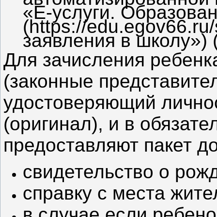
«Е-услуги. Образова
(https://edu.egov66.r
заявления в школу») 
Для зачисления ребенк
(законные представите
удостоверяющий личнос
(оригинал), и в обязат
предоставляют пакет д
свидетельство о рож
справку с места жите
в случае если ребено