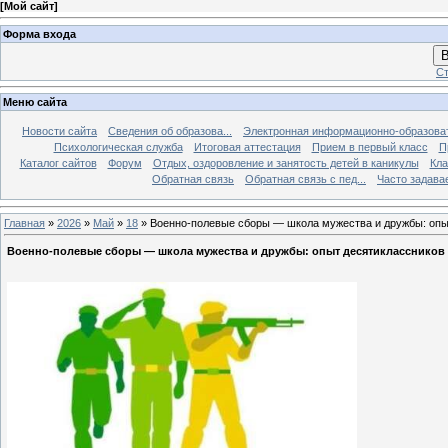
[
Мой сайт
]
Форма входа
В
Ст
Меню сайта
Новости сайта
Сведения об образова...
Электронная информационно-образова
Психологическая служба
Итоговая аттестация
Прием в первый класс
П
Каталог сайтов
Форум
Отдых, оздоровление и занятость детей в каникулы
Кла
Обратная связь
Обратная связь с пед...
Часто задава
Главная
»
2026
»
Май
»
18
» Военно‑полевые сборы — школа мужества и дружбы: опы
Военно‑полевые сборы — школа мужества и дружбы: опыт десятиклассников