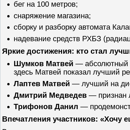
бег на 100 метров;
снаряжение магазина;
сборку и разборку автомата Кал
надевание средств РХБЗ (радиац
Яркие достижения: кто стал лучш
Шумков Матвей
— абсолютный л
здесь Матвей показал лучший рез
Лаптев Матвей
— лучший на дис
Дмитрий Медведев
— признан л
Трифонов Данил
— продемонстр
Впечатления участников: «Хочу е