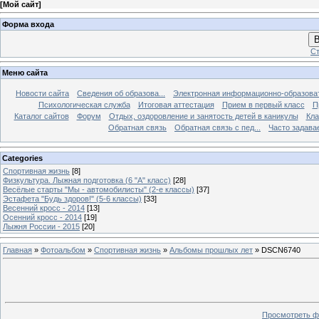
[
Мой сайт
]
Форма входа
В
Ст
Меню сайта
Новости сайта
Сведения об образова...
Электронная информационно-образова
Психологическая служба
Итоговая аттестация
Прием в первый класс
П
Каталог сайтов
Форум
Отдых, оздоровление и занятость детей в каникулы
Кла
Обратная связь
Обратная связь с пед...
Часто задава
Categories
Спортивная жизнь
[8]
Физкультура. Лыжная подготовка (6 "А" класс)
[28]
Весёлые старты "Мы - автомобилисты" (2-е классы)
[37]
Эстафета "Будь здоров!" (5-6 классы)
[33]
Весенний кросс - 2014
[13]
Осенний кросс - 2014
[19]
Лыжня России - 2015
[20]
Главная
»
Фотоальбом
»
Спортивная жизнь
»
Альбомы прошлых лет
» DSCN6740
Просмотреть ф