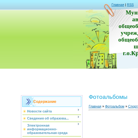
Главная
|
RSS
Мун
а
общеоб
учреж
общеоб
ш
г.о.К
Фотоальбомы
Содержание
Главная
»
Фотоальбом
»
Спорт
Новости сайта
Сведения об образова...
Электронная
информационно-
образовательная среда