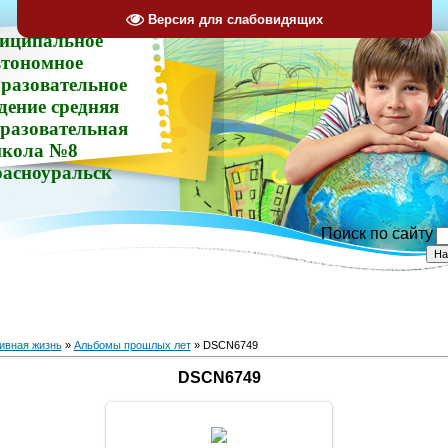
Версия для слабовидящих
иципальное
втономное
разовательное
дение средняя
разовательная
кола №8
расноуральск
Поиск по сайту
ивная жизнь
»
Альбомы прошлых лет
» DSCN6749
DSCN6749