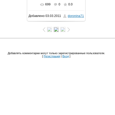
699
0
0.0
В реальном размере
Добавлено
03.03.2011
doronina71
1600x1200
/ 155.9Kb
Добавлять комментарии могут только зарегистрированные пользователи.
[
Регистрация
|
Вход
]