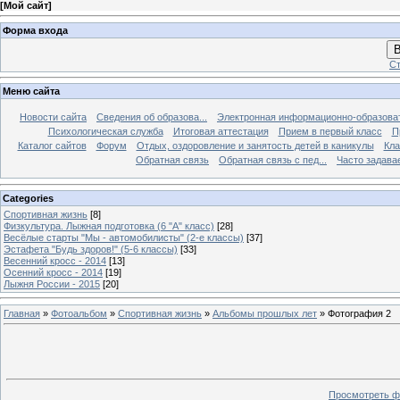
[
Мой сайт
]
Форма входа
В
Ст
Меню сайта
Новости сайта
Сведения об образова...
Электронная информационно-образова
Психологическая служба
Итоговая аттестация
Прием в первый класс
П
Каталог сайтов
Форум
Отдых, оздоровление и занятость детей в каникулы
Кла
Обратная связь
Обратная связь с пед...
Часто задава
Categories
Спортивная жизнь
[8]
Физкультура. Лыжная подготовка (6 "А" класс)
[28]
Весёлые старты "Мы - автомобилисты" (2-е классы)
[37]
Эстафета "Будь здоров!" (5-6 классы)
[33]
Весенний кросс - 2014
[13]
Осенний кросс - 2014
[19]
Лыжня России - 2015
[20]
Главная
»
Фотоальбом
»
Спортивная жизнь
»
Альбомы прошлых лет
» Фотография 2
Просмотреть ф