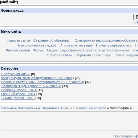
[
Мой сайт
]
Форма входа
В
Ст
Меню сайта
Новости сайта
Сведения об образова...
Электронная информационно-образова
Психологическая служба
Итоговая аттестация
Прием в первый класс
П
Каталог сайтов
Форум
Отдых, оздоровление и занятость детей в каникулы
Кла
Обратная связь
Обратная связь с пед...
Часто задава
Categories
Спортивная жизнь
[8]
Физкультура. Лыжная подготовка (6 "А" класс)
[28]
Весёлые старты "Мы - автомобилисты" (2-е классы)
[37]
Эстафета "Будь здоров!" (5-6 классы)
[33]
Весенний кросс - 2014
[13]
Осенний кросс - 2014
[19]
Лыжня России - 2015
[20]
Главная
»
Фотоальбом
»
Спортивная жизнь
»
"Безопасное колесо"
» Фотография 20
Просмотреть ф