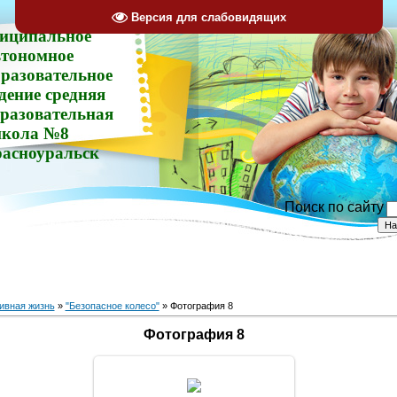
Версия для слабовидящих
иципальное
втономное
разовательное
дение средняя
разовательная
кола №8
расноуральск
Поиск по сайту
ивная жизнь
»
"Безопасное колесо"
» Фотография 8
Фотография 8