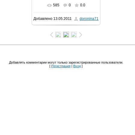
585
0
0.0
В реальном размере
Добавлено
13.05.2011
doronina71
1600x1200
/ 236.4Kb
Добавлять комментарии могут только зарегистрированные пользователи.
[
Регистрация
|
Вход
]