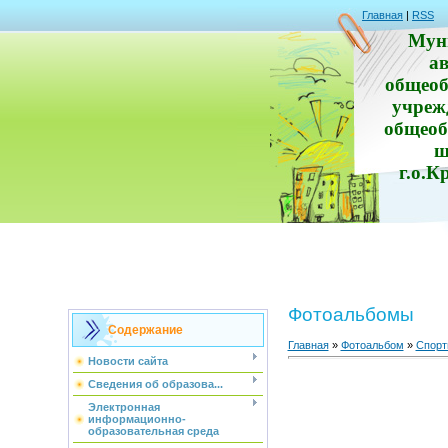
Главная
|
RSS
Мун
а
общеоб
учреж
общеоб
ш
г.о.К
Фотоальбомы
Содержание
Главная
»
Фотоальбом
»
Спорт
Новости сайта
Сведения об образова...
Электронная
информационно-
образовательная среда