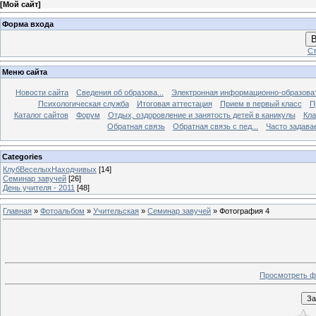
[
Мой сайт
]
Форма входа
В
Ст
Меню сайта
Новости сайта
Сведения об образова...
Электронная информационно-образова
Психологическая служба
Итоговая аттестация
Прием в первый класс
П
Каталог сайтов
Форум
Отдых, оздоровление и занятость детей в каникулы
Кла
Обратная связь
Обратная связь с пед...
Часто задава
Categories
КлубВеселыхНаходчивых
[14]
Семинар завучей
[26]
День учителя - 2011
[48]
Главная
»
Фотоальбом
»
Учительская
»
Семинар завучей
» Фотография 4
Просмотреть ф