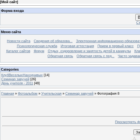
[
Мой сайт
]
Форма входа
В
Ст
Меню сайта
Новости сайта
Сведения об образова...
Электронная информационно-образова
Психологическая служба
Итоговая аттестация
Прием в первый класс
П
Каталог сайтов
Форум
Отдых, оздоровление и занятость детей в каникулы
Кла
Обратная связь
Обратная связь с пед...
Часто задава
Categories
КлубВеселыхНаходчивых
[14]
Семинар завучей
[26]
День учителя - 2011
[48]
Главная
»
Фотоальбом
»
Учительская
»
Семинар завучей
» Фотография 8
Просмотреть ф