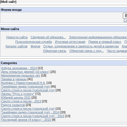
[
Мой сайт
]
Форма входа
В
Ст
Меню сайта
Новости сайта
Сведения об образова...
Электронная информационно-образова
Психологическая служба
Итоговая аттестация
Прием в первый класс
П
Каталог сайтов
Форум
Отдых, оздоровление и занятость детей в каникулы
Кла
Обратная связь
Обратная связь с пед...
Часто задава
Categories
Азбука экономики - 2014
[12]
День открытых дверей (10 класс)
[25]
Мероприятия прошлых лет
[18]
Умники и умницы
[41]
Колядки с Наместниковой Н.А.
[19]
Тинейджер-лидер (городской тур)
[45]
Смотр строя и песни (городской тур)
[28]
Лагерь "Путь к успеху"
[72]
Юбилей школы 2011
[20]
Смотр строя и песни - 2013
[23]
Радуга талантов
[23]
Смотр строя и песни (городской тур)
[15]
Тинейджер-лидер (городской тур) - 2014
[20]
Смотр строя и песни (городской тур) - 2015
[13]
Последний звонок (9 класс) - 2015
[9]