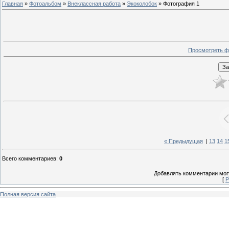
Главная
»
Фотоальбом
»
Внеклассная работа
»
Экоколобок
» Фотография 1
Просмотреть ф
« Предыдущая
|
13
14
1
Всего комментариев
:
0
Добавлять комментарии могу
[
Р
Полная версия сайта