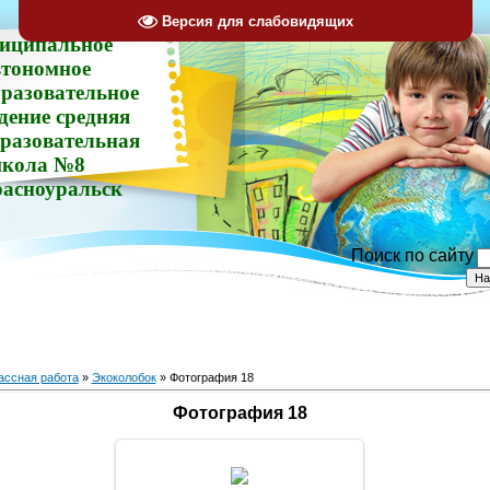
Версия для слабовидящих
иципальное
втономное
разовательное
дение средняя
разовательная
кола №8
расноуральск
Поиск по сайту
ассная работа
»
Экоколобок
» Фотография 18
Фотография 18