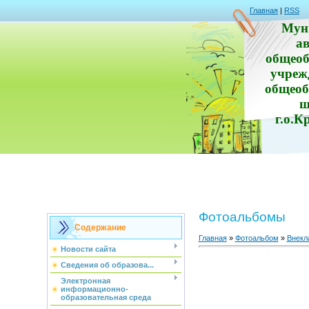
Главная
|
RSS
Мун
а
общеоб
учреж
общеоб
ш
г.о.К
Фотоальбомы
Содержание
Главная
»
Фотоальбом
»
Внекл
Новости сайта
Сведения об образова...
Электронная
информационно-
образовательная среда