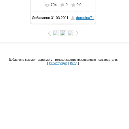
704
0
0.0
В реальном размере
Добавлено
31.03.2011
doronina71
1600x1200
/ 122.2Kb
Добавлять комментарии могут только зарегистрированные пользователи.
[
Регистрация
|
Вход
]