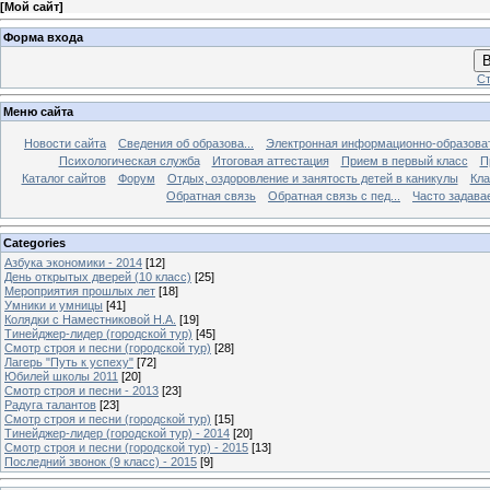
[
Мой сайт
]
Форма входа
В
Ст
Меню сайта
Новости сайта
Сведения об образова...
Электронная информационно-образова
Психологическая служба
Итоговая аттестация
Прием в первый класс
П
Каталог сайтов
Форум
Отдых, оздоровление и занятость детей в каникулы
Кла
Обратная связь
Обратная связь с пед...
Часто задава
Categories
Азбука экономики - 2014
[12]
День открытых дверей (10 класс)
[25]
Мероприятия прошлых лет
[18]
Умники и умницы
[41]
Колядки с Наместниковой Н.А.
[19]
Тинейджер-лидер (городской тур)
[45]
Смотр строя и песни (городской тур)
[28]
Лагерь "Путь к успеху"
[72]
Юбилей школы 2011
[20]
Смотр строя и песни - 2013
[23]
Радуга талантов
[23]
Смотр строя и песни (городской тур)
[15]
Тинейджер-лидер (городской тур) - 2014
[20]
Смотр строя и песни (городской тур) - 2015
[13]
Последний звонок (9 класс) - 2015
[9]