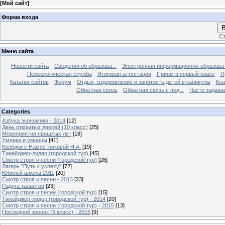
[
Мой сайт
]
Форма входа
В
Ст
Меню сайта
Новости сайта
Сведения об образова...
Электронная информационно-образова
Психологическая служба
Итоговая аттестация
Прием в первый класс
П
Каталог сайтов
Форум
Отдых, оздоровление и занятость детей в каникулы
Кла
Обратная связь
Обратная связь с пед...
Часто задава
Categories
Азбука экономики - 2014
[12]
День открытых дверей (10 класс)
[25]
Мероприятия прошлых лет
[18]
Умники и умницы
[41]
Колядки с Наместниковой Н.А.
[19]
Тинейджер-лидер (городской тур)
[45]
Смотр строя и песни (городской тур)
[28]
Лагерь "Путь к успеху"
[72]
Юбилей школы 2011
[20]
Смотр строя и песни - 2013
[23]
Радуга талантов
[23]
Смотр строя и песни (городской тур)
[15]
Тинейджер-лидер (городской тур) - 2014
[20]
Смотр строя и песни (городской тур) - 2015
[13]
Последний звонок (9 класс) - 2015
[9]