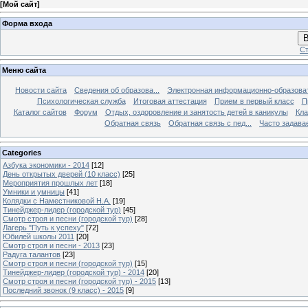
[
Мой сайт
]
Форма входа
В
Ст
Меню сайта
Новости сайта
Сведения об образова...
Электронная информационно-образова
Психологическая служба
Итоговая аттестация
Прием в первый класс
П
Каталог сайтов
Форум
Отдых, оздоровление и занятость детей в каникулы
Кла
Обратная связь
Обратная связь с пед...
Часто задава
Categories
Азбука экономики - 2014
[12]
День открытых дверей (10 класс)
[25]
Мероприятия прошлых лет
[18]
Умники и умницы
[41]
Колядки с Наместниковой Н.А.
[19]
Тинейджер-лидер (городской тур)
[45]
Смотр строя и песни (городской тур)
[28]
Лагерь "Путь к успеху"
[72]
Юбилей школы 2011
[20]
Смотр строя и песни - 2013
[23]
Радуга талантов
[23]
Смотр строя и песни (городской тур)
[15]
Тинейджер-лидер (городской тур) - 2014
[20]
Смотр строя и песни (городской тур) - 2015
[13]
Последний звонок (9 класс) - 2015
[9]