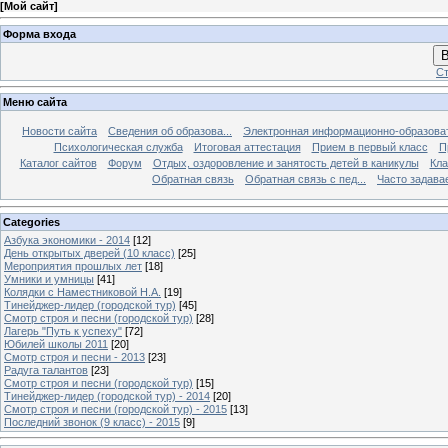
[
Мой сайт
]
Форма входа
В
Ст
Меню сайта
Новости сайта
Сведения об образова...
Электронная информационно-образова
Психологическая служба
Итоговая аттестация
Прием в первый класс
П
Каталог сайтов
Форум
Отдых, оздоровление и занятость детей в каникулы
Кла
Обратная связь
Обратная связь с пед...
Часто задава
Categories
Азбука экономики - 2014
[12]
День открытых дверей (10 класс)
[25]
Мероприятия прошлых лет
[18]
Умники и умницы
[41]
Колядки с Наместниковой Н.А.
[19]
Тинейджер-лидер (городской тур)
[45]
Смотр строя и песни (городской тур)
[28]
Лагерь "Путь к успеху"
[72]
Юбилей школы 2011
[20]
Смотр строя и песни - 2013
[23]
Радуга талантов
[23]
Смотр строя и песни (городской тур)
[15]
Тинейджер-лидер (городской тур) - 2014
[20]
Смотр строя и песни (городской тур) - 2015
[13]
Последний звонок (9 класс) - 2015
[9]