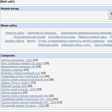
[
Мой сайт
]
Форма входа
В
Ст
Меню сайта
Новости сайта
Сведения об образова...
Электронная информационно-образова
Психологическая служба
Итоговая аттестация
Прием в первый класс
П
Каталог сайтов
Форум
Отдых, оздоровление и занятость детей в каникулы
Кла
Обратная связь
Обратная связь с пед...
Часто задава
Categories
Азбука экономики - 2014
[12]
День открытых дверей (10 класс)
[25]
Мероприятия прошлых лет
[18]
Умники и умницы
[41]
Колядки с Наместниковой Н.А.
[19]
Тинейджер-лидер (городской тур)
[45]
Смотр строя и песни (городской тур)
[28]
Лагерь "Путь к успеху"
[72]
Юбилей школы 2011
[20]
Смотр строя и песни - 2013
[23]
Радуга талантов
[23]
Смотр строя и песни (городской тур)
[15]
Тинейджер-лидер (городской тур) - 2014
[20]
Смотр строя и песни (городской тур) - 2015
[13]
Последний звонок (9 класс) - 2015
[9]