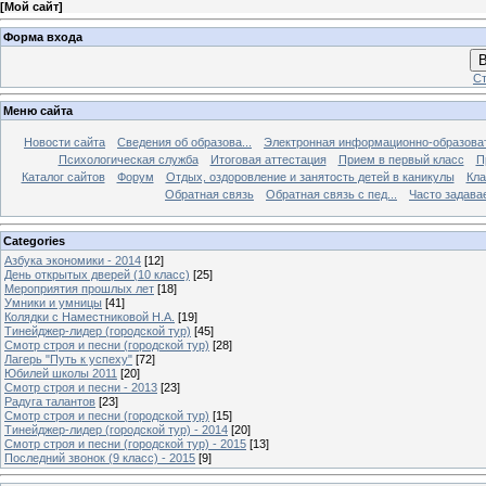
[
Мой сайт
]
Форма входа
В
Ст
Меню сайта
Новости сайта
Сведения об образова...
Электронная информационно-образова
Психологическая служба
Итоговая аттестация
Прием в первый класс
П
Каталог сайтов
Форум
Отдых, оздоровление и занятость детей в каникулы
Кла
Обратная связь
Обратная связь с пед...
Часто задава
Categories
Азбука экономики - 2014
[12]
День открытых дверей (10 класс)
[25]
Мероприятия прошлых лет
[18]
Умники и умницы
[41]
Колядки с Наместниковой Н.А.
[19]
Тинейджер-лидер (городской тур)
[45]
Смотр строя и песни (городской тур)
[28]
Лагерь "Путь к успеху"
[72]
Юбилей школы 2011
[20]
Смотр строя и песни - 2013
[23]
Радуга талантов
[23]
Смотр строя и песни (городской тур)
[15]
Тинейджер-лидер (городской тур) - 2014
[20]
Смотр строя и песни (городской тур) - 2015
[13]
Последний звонок (9 класс) - 2015
[9]