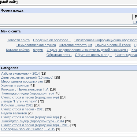
[
Мой сайт
]
Форма входа
В
Ст
Меню сайта
Новости сайта
Сведения об образова...
Электронная информационно-образова
Психологическая служба
Итоговая аттестация
Прием в первый класс
П
Каталог сайтов
Форум
Отдых, оздоровление и занятость детей в каникулы
Кла
Обратная связь
Обратная связь с пед...
Часто задава
Categories
Азбука экономики - 2014
[12]
День открытых дверей (10 класс)
[25]
Мероприятия прошлых лет
[18]
Умники и умницы
[41]
Колядки с Наместниковой Н.А.
[19]
Тинейджер-лидер (городской тур)
[45]
Смотр строя и песни (городской тур)
[28]
Лагерь "Путь к успеху"
[72]
Юбилей школы 2011
[20]
Смотр строя и песни - 2013
[23]
Радуга талантов
[23]
Смотр строя и песни (городской тур)
[15]
Тинейджер-лидер (городской тур) - 2014
[20]
Смотр строя и песни (городской тур) - 2015
[13]
Последний звонок (9 класс) - 2015
[9]