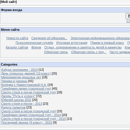
[
Мой сайт
]
Форма входа
В
Ст
Меню сайта
Новости сайта
Сведения об образова...
Электронная информационно-образова
Психологическая служба
Итоговая аттестация
Прием в первый класс
П
Каталог сайтов
Форум
Отдых, оздоровление и занятость детей в каникулы
Кла
Обратная связь
Обратная связь с пед...
Часто задава
Categories
Азбука экономики - 2014
[12]
День открытых дверей (10 класс)
[25]
Мероприятия прошлых лет
[18]
Умники и умницы
[41]
Колядки с Наместниковой Н.А.
[19]
Тинейджер-лидер (городской тур)
[45]
Смотр строя и песни (городской тур)
[28]
Лагерь "Путь к успеху"
[72]
Юбилей школы 2011
[20]
Смотр строя и песни - 2013
[23]
Радуга талантов
[23]
Смотр строя и песни (городской тур)
[15]
Тинейджер-лидер (городской тур) - 2014
[20]
Смотр строя и песни (городской тур) - 2015
[13]
Последний звонок (9 класс) - 2015
[9]