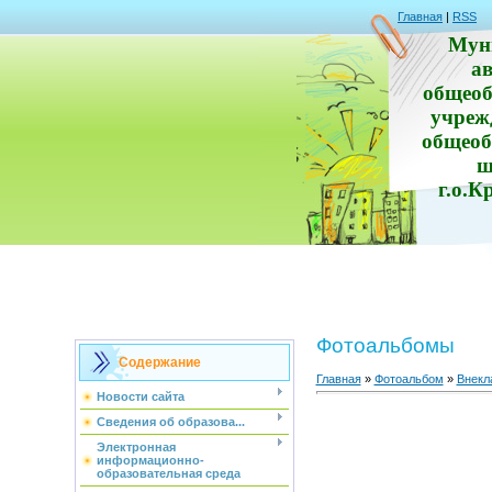
Главная
|
RSS
Мун
а
общеоб
учреж
общеоб
ш
г.о.К
Фотоальбомы
Содержание
Главная
»
Фотоальбом
»
Внекл
Новости сайта
Сведения об образова...
Электронная
информационно-
образовательная среда