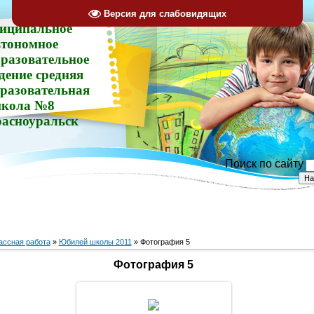
Версия для слабовидящих
иципальное
втономное
разовательное
дение средняя
разовательная
кола №8
расноуральск
Поиск по сайту
ассная работа
»
Юбилей школы 2011
» Фотография 5
Фотография 5