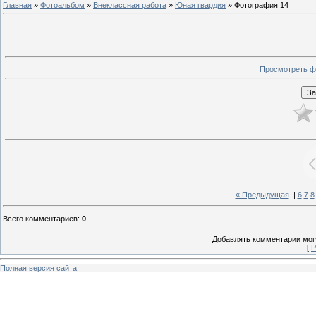
Главная
»
Фотоальбом
»
Внеклассная работа
»
Юная гвардия
» Фотография 14
Просмотреть ф
« Предыдущая
|
6
7
8
Всего комментариев
:
0
Добавлять комментарии могу
[
Р
Полная версия сайта