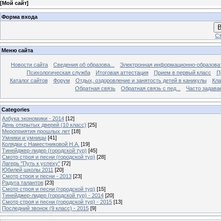
[
Мой сайт
]
Форма входа
В
Ст
Меню сайта
Новости сайта
Сведения об образова...
Электронная информационно-образова
Психологическая служба
Итоговая аттестация
Прием в первый класс
П
Каталог сайтов
Форум
Отдых, оздоровление и занятость детей в каникулы
Кла
Обратная связь
Обратная связь с пед...
Часто задава
Categories
Азбука экономики - 2014
[12]
День открытых дверей (10 класс)
[25]
Мероприятия прошлых лет
[18]
Умники и умницы
[41]
Колядки с Наместниковой Н.А.
[19]
Тинейджер-лидер (городской тур)
[45]
Смотр строя и песни (городской тур)
[28]
Лагерь "Путь к успеху"
[72]
Юбилей школы 2011
[20]
Смотр строя и песни - 2013
[23]
Радуга талантов
[23]
Смотр строя и песни (городской тур)
[15]
Тинейджер-лидер (городской тур) - 2014
[20]
Смотр строя и песни (городской тур) - 2015
[13]
Последний звонок (9 класс) - 2015
[9]