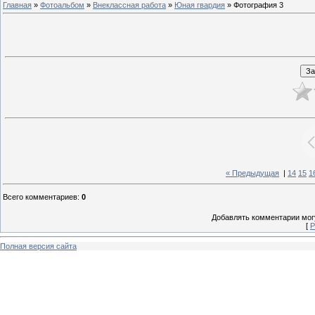
Главная
»
Фотоальбом
»
Внеклассная работа
»
Юная гвардия
» Фотография 3
« Предыдущая
|
14
15
1
Всего комментариев
:
0
Добавлять комментарии могу
[
Р
Полная версия сайта