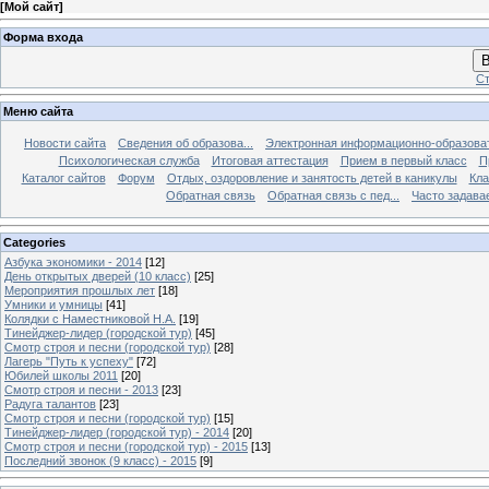
[
Мой сайт
]
Форма входа
В
Ст
Меню сайта
Новости сайта
Сведения об образова...
Электронная информационно-образова
Психологическая служба
Итоговая аттестация
Прием в первый класс
П
Каталог сайтов
Форум
Отдых, оздоровление и занятость детей в каникулы
Кла
Обратная связь
Обратная связь с пед...
Часто задава
Categories
Азбука экономики - 2014
[12]
День открытых дверей (10 класс)
[25]
Мероприятия прошлых лет
[18]
Умники и умницы
[41]
Колядки с Наместниковой Н.А.
[19]
Тинейджер-лидер (городской тур)
[45]
Смотр строя и песни (городской тур)
[28]
Лагерь "Путь к успеху"
[72]
Юбилей школы 2011
[20]
Смотр строя и песни - 2013
[23]
Радуга талантов
[23]
Смотр строя и песни (городской тур)
[15]
Тинейджер-лидер (городской тур) - 2014
[20]
Смотр строя и песни (городской тур) - 2015
[13]
Последний звонок (9 класс) - 2015
[9]