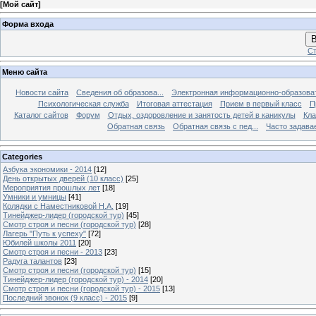
[
Мой сайт
]
Форма входа
В
Ст
Меню сайта
Новости сайта
Сведения об образова...
Электронная информационно-образова
Психологическая служба
Итоговая аттестация
Прием в первый класс
П
Каталог сайтов
Форум
Отдых, оздоровление и занятость детей в каникулы
Кла
Обратная связь
Обратная связь с пед...
Часто задава
Categories
Азбука экономики - 2014
[12]
День открытых дверей (10 класс)
[25]
Мероприятия прошлых лет
[18]
Умники и умницы
[41]
Колядки с Наместниковой Н.А.
[19]
Тинейджер-лидер (городской тур)
[45]
Смотр строя и песни (городской тур)
[28]
Лагерь "Путь к успеху"
[72]
Юбилей школы 2011
[20]
Смотр строя и песни - 2013
[23]
Радуга талантов
[23]
Смотр строя и песни (городской тур)
[15]
Тинейджер-лидер (городской тур) - 2014
[20]
Смотр строя и песни (городской тур) - 2015
[13]
Последний звонок (9 класс) - 2015
[9]