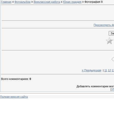
Главная
»
Фотоальбом
»
Внеклассная работа
»
Юная гвардия
» Фотография 9
Просмотреть ф
« Предыдущая
|
11
12
1
Всего комментариев
:
0
Добавлять комментарии могу
[
Р
Полная версия сайта