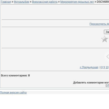
Главная
»
Фотоальбом
»
Внеклассная работа
»
Мероприятия прошлых лет
» DSCN689
Просмотреть ф
« Предыдущая
|
8
9
10
Всего комментариев
:
0
Добавлять комментарии могу
[
Р
Полная версия сайта