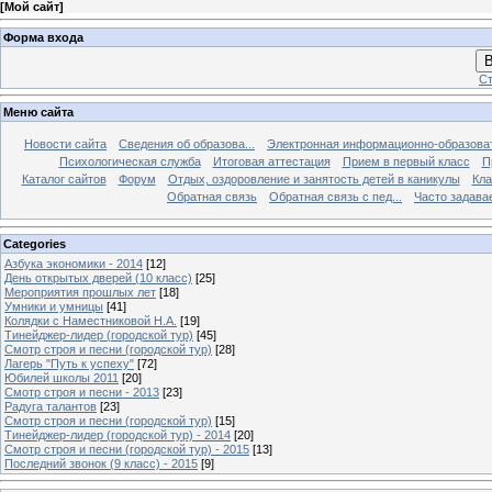
[
Мой сайт
]
Форма входа
В
Ст
Меню сайта
Новости сайта
Сведения об образова...
Электронная информационно-образова
Психологическая служба
Итоговая аттестация
Прием в первый класс
П
Каталог сайтов
Форум
Отдых, оздоровление и занятость детей в каникулы
Кла
Обратная связь
Обратная связь с пед...
Часто задава
Categories
Азбука экономики - 2014
[12]
День открытых дверей (10 класс)
[25]
Мероприятия прошлых лет
[18]
Умники и умницы
[41]
Колядки с Наместниковой Н.А.
[19]
Тинейджер-лидер (городской тур)
[45]
Смотр строя и песни (городской тур)
[28]
Лагерь "Путь к успеху"
[72]
Юбилей школы 2011
[20]
Смотр строя и песни - 2013
[23]
Радуга талантов
[23]
Смотр строя и песни (городской тур)
[15]
Тинейджер-лидер (городской тур) - 2014
[20]
Смотр строя и песни (городской тур) - 2015
[13]
Последний звонок (9 класс) - 2015
[9]