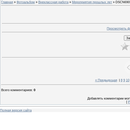
Главная
»
Фотоальбом
»
Внеклассная работа
»
Мероприятия прошлых лет
» DSCN690
Просмотреть ф
« Предыдущая
|
8
9
10
Всего комментариев
:
0
Добавлять комментарии могу
[
Р
Полная версия сайта