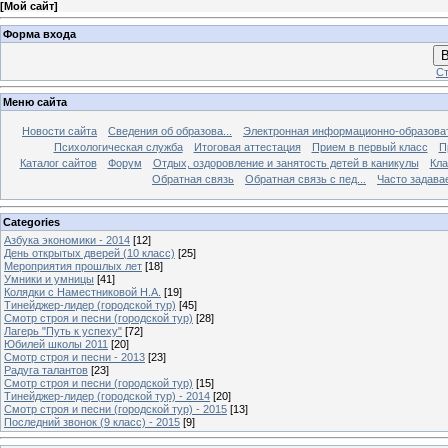
[
Мой сайт
]
Форма входа
В
Ст
Меню сайта
Новости сайта
Сведения об образова...
Электронная информационно-образова
Психологическая служба
Итоговая аттестация
Прием в первый класс
П
Каталог сайтов
Форум
Отдых, оздоровление и занятость детей в каникулы
Кла
Обратная связь
Обратная связь с пед...
Часто задава
Categories
Азбука экономики - 2014
[12]
День открытых дверей (10 класс)
[25]
Мероприятия прошлых лет
[18]
Умники и умницы
[41]
Колядки с Наместниковой Н.А.
[19]
Тинейджер-лидер (городской тур)
[45]
Смотр строя и песни (городской тур)
[28]
Лагерь "Путь к успеху"
[72]
Юбилей школы 2011
[20]
Смотр строя и песни - 2013
[23]
Радуга талантов
[23]
Смотр строя и песни (городской тур)
[15]
Тинейджер-лидер (городской тур) - 2014
[20]
Смотр строя и песни (городской тур) - 2015
[13]
Последний звонок (9 класс) - 2015
[9]