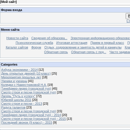
[
Мой сайт
]
Форма входа
В
Ст
Меню сайта
Новости сайта
Сведения об образова...
Электронная информационно-образова
Психологическая служба
Итоговая аттестация
Прием в первый класс
П
Каталог сайтов
Форум
Отдых, оздоровление и занятость детей в каникулы
Кла
Обратная связь
Обратная связь с пед...
Часто задава
Categories
Азбука экономики - 2014
[12]
День открытых дверей (10 класс)
[25]
Мероприятия прошлых лет
[18]
Умники и умницы
[41]
Колядки с Наместниковой Н.А.
[19]
Тинейджер-лидер (городской тур)
[45]
Смотр строя и песни (городской тур)
[28]
Лагерь "Путь к успеху"
[72]
Юбилей школы 2011
[20]
Смотр строя и песни - 2013
[23]
Радуга талантов
[23]
Смотр строя и песни (городской тур)
[15]
Тинейджер-лидер (городской тур) - 2014
[20]
Смотр строя и песни (городской тур) - 2015
[13]
Последний звонок (9 класс) - 2015
[9]