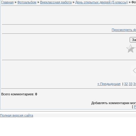
Главная
»
Фотоальбом
»
Внеклассная работа
»
День открытых дверей (5 классы)
» Фо
Просмотреть ф
« Предыдущая
|
32
33
3
Всего комментариев
:
0
Добавлять комментарии могу
[
Р
Полная версия сайта