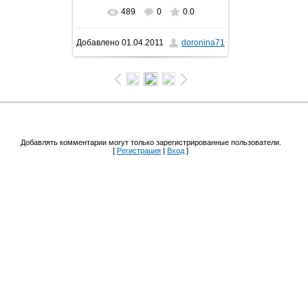
489
0
0.0
В реальном размере
600x800
/
Добавлено
01.04.2011
doronina71
150.1Kb
Добавлять комментарии могут только зарегистрированные пользователи.
[
Регистрация
|
Вход
]