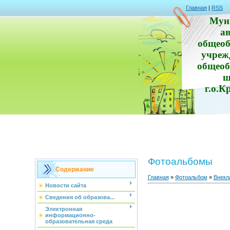
Главная
|
RSS
Мун
а
общеоб
учреж
общеоб
ш
г.о.К
Фотоальбомы
Содержание
Главная
»
Фотоальбом
»
Внекл
Новости сайта
Сведения об образова...
Электронная
информационно-
образовательная среда