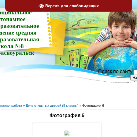
Версия для слабовидящих
иципальное
втономное
разовательное
дение средняя
разовательная
кола №8
расноуральск
Поиск по сайту
ассная работа
»
День открытых дверей (5 классы)
» Фотография 6
Фотография 6