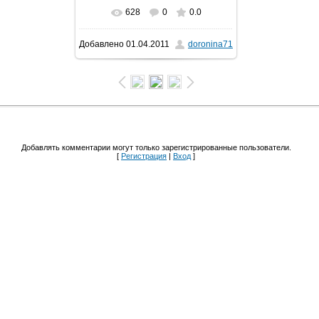
628
0
0.0
В реальном размере
640x480
/
Добавлено
01.04.2011
doronina71
50.3Kb
Добавлять комментарии могут только зарегистрированные пользователи.
[
Регистрация
|
Вход
]