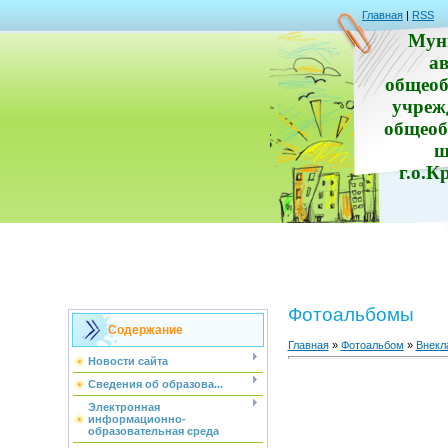
Главная
|
RSS
Мун
а
общеоб
учреж
общеоб
ш
г.о.К
Фотоальбомы
Содержание
Главная
»
Фотоальбом
»
Внекл
Новости сайта
Сведения об образова...
Электронная
информационно-
образовательная среда