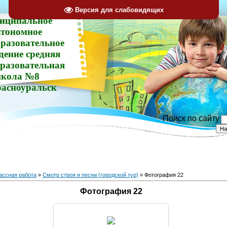
Версия для слабовидящих
иципальное
втономное
разовательное
дение средняя
разовательная
кола №8
расноуральск
Поиск по сайту
ассная работа
»
Смотр строя и песни (городской тур)
» Фотография 22
Фотография 22