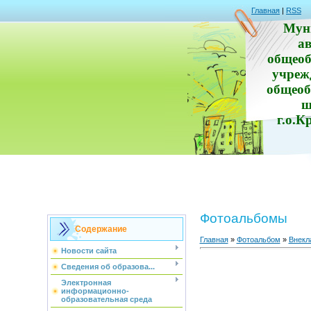
Главная
|
RSS
Мун
а
общеоб
учреж
общеоб
ш
г.о.К
Фотоальбомы
Содержание
Главная
»
Фотоальбом
»
Внекл
Новости сайта
Сведения об образова...
Электронная
информационно-
образовательная среда