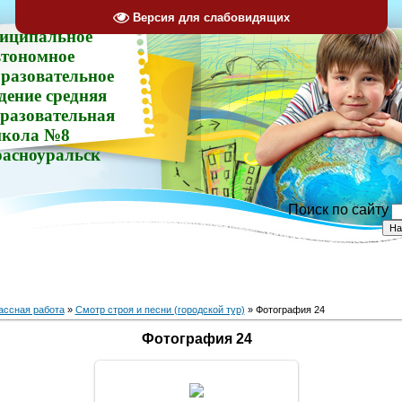
Версия для слабовидящих
иципальное
втономное
разовательное
дение средняя
разовательная
кола №8
расноуральск
Поиск по сайту
ассная работа
»
Смотр строя и песни (городской тур)
» Фотография 24
Фотография 24