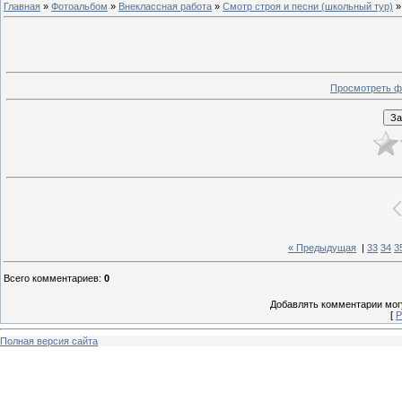
Главная
»
Фотоальбом
»
Внеклассная работа
»
Смотр строя и песни (школьный тур)
»
Просмотреть ф
« Предыдущая
|
33
34
3
Всего комментариев
:
0
Добавлять комментарии могу
[
Р
Полная версия сайта