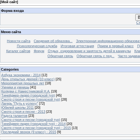
[
Мой сайт
]
Форма входа
В
Ст
Меню сайта
Новости сайта
Сведения об образова...
Электронная информационно-образова
Психологическая служба
Итоговая аттестация
Прием в первый класс
П
Каталог сайтов
Форум
Отдых, оздоровление и занятость детей в каникулы
Кла
Обратная связь
Обратная связь с пед...
Часто задава
Categories
Азбука экономики - 2014
[12]
День открытых дверей (10 класс)
[25]
Мероприятия прошлых лет
[18]
Умники и умницы
[41]
Колядки с Наместниковой Н.А.
[19]
Тинейджер-лидер (городской тур)
[45]
Смотр строя и песни (городской тур)
[28]
Лагерь "Путь к успеху"
[72]
Юбилей школы 2011
[20]
Смотр строя и песни - 2013
[23]
Радуга талантов
[23]
Смотр строя и песни (городской тур)
[15]
Тинейджер-лидер (городской тур) - 2014
[20]
Смотр строя и песни (городской тур) - 2015
[13]
Последний звонок (9 класс) - 2015
[9]