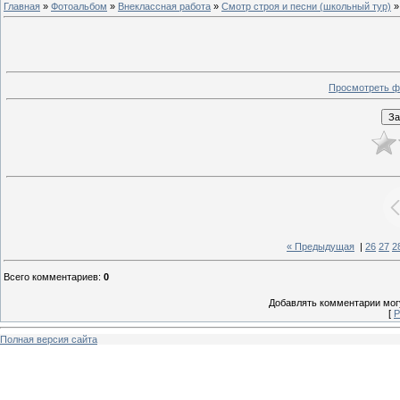
Главная
»
Фотоальбом
»
Внеклассная работа
»
Смотр строя и песни (школьный тур)
»
Просмотреть ф
« Предыдущая
|
26
27
2
Всего комментариев
:
0
Добавлять комментарии могу
[
Р
Полная версия сайта