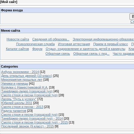
[
Мой сайт
]
Форма входа
В
Ст
Меню сайта
Новости сайта
Сведения об образова...
Электронная информационно-образова
Психологическая служба
Итоговая аттестация
Прием в первый класс
П
Каталог сайтов
Форум
Отдых, оздоровление и занятость детей в каникулы
Кла
Обратная связь
Обратная связь с пед...
Часто задава
Categories
Азбука экономики - 2014
[12]
День открытых дверей (10 класс)
[25]
Мероприятия прошлых лет
[18]
Умники и умницы
[41]
Колядки с Наместниковой Н.А.
[19]
Тинейджер-лидер (городской тур)
[45]
Смотр строя и песни (городской тур)
[28]
Лагерь "Путь к успеху"
[72]
Юбилей школы 2011
[20]
Смотр строя и песни - 2013
[23]
Радуга талантов
[23]
Смотр строя и песни (городской тур)
[15]
Тинейджер-лидер (городской тур) - 2014
[20]
Смотр строя и песни (городской тур) - 2015
[13]
Последний звонок (9 класс) - 2015
[9]