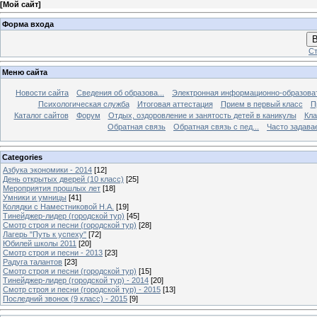
[
Мой сайт
]
Форма входа
В
Ст
Меню сайта
Новости сайта
Сведения об образова...
Электронная информационно-образова
Психологическая служба
Итоговая аттестация
Прием в первый класс
П
Каталог сайтов
Форум
Отдых, оздоровление и занятость детей в каникулы
Кла
Обратная связь
Обратная связь с пед...
Часто задава
Categories
Азбука экономики - 2014
[12]
День открытых дверей (10 класс)
[25]
Мероприятия прошлых лет
[18]
Умники и умницы
[41]
Колядки с Наместниковой Н.А.
[19]
Тинейджер-лидер (городской тур)
[45]
Смотр строя и песни (городской тур)
[28]
Лагерь "Путь к успеху"
[72]
Юбилей школы 2011
[20]
Смотр строя и песни - 2013
[23]
Радуга талантов
[23]
Смотр строя и песни (городской тур)
[15]
Тинейджер-лидер (городской тур) - 2014
[20]
Смотр строя и песни (городской тур) - 2015
[13]
Последний звонок (9 класс) - 2015
[9]