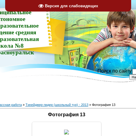
Версия для слабовидящих
иципальное
втономное
разовательное
дение средняя
разовательная
кола №8
расноуральск
Поиск по сайту
ассная работа
»
Тинейджер-лидер (школьный тур) - 2013
» Фотография 13
Фотография 13