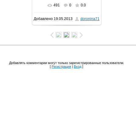
491
0
0.0
В реальном размере
Добавлено
19.05.2013
doronina71
1600x1066
/ 126.8Kb
Добавлять комментарии могут только зарегистрированные пользователи.
[
Регистрация
|
Вход
]