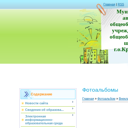
Главная
|
RSS
Мун
а
общеоб
учреж
общеоб
ш
г.о.К
Фотоальбомы
Содержание
Главная
»
Фотоальбом
»
Внекл
Новости сайта
Сведения об образова...
Электронная
информационно-
образовательная среда