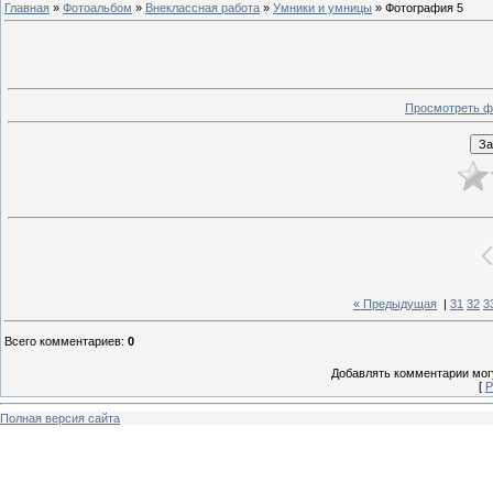
Главная
»
Фотоальбом
»
Внеклассная работа
»
Умники и умницы
» Фотография 5
Просмотреть ф
« Предыдущая
|
31
32
3
Всего комментариев
:
0
Добавлять комментарии могу
[
Р
Полная версия сайта