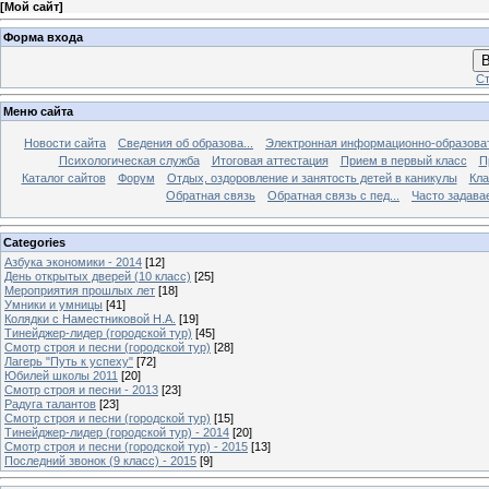
[
Мой сайт
]
Форма входа
В
Ст
Меню сайта
Новости сайта
Сведения об образова...
Электронная информационно-образова
Психологическая служба
Итоговая аттестация
Прием в первый класс
П
Каталог сайтов
Форум
Отдых, оздоровление и занятость детей в каникулы
Кла
Обратная связь
Обратная связь с пед...
Часто задава
Categories
Азбука экономики - 2014
[12]
День открытых дверей (10 класс)
[25]
Мероприятия прошлых лет
[18]
Умники и умницы
[41]
Колядки с Наместниковой Н.А.
[19]
Тинейджер-лидер (городской тур)
[45]
Смотр строя и песни (городской тур)
[28]
Лагерь "Путь к успеху"
[72]
Юбилей школы 2011
[20]
Смотр строя и песни - 2013
[23]
Радуга талантов
[23]
Смотр строя и песни (городской тур)
[15]
Тинейджер-лидер (городской тур) - 2014
[20]
Смотр строя и песни (городской тур) - 2015
[13]
Последний звонок (9 класс) - 2015
[9]