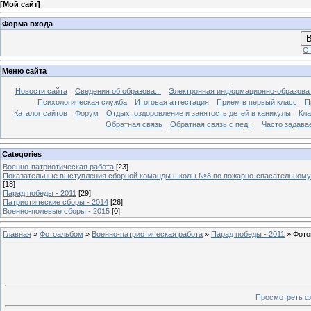
[
Мой сайт
]
Форма входа
В
Ст
Меню сайта
Новости сайта
Сведения об образова...
Электронная информационно-образова
Психологическая служба
Итоговая аттестация
Прием в первый класс
П
Каталог сайтов
Форум
Отдых, оздоровление и занятость детей в каникулы
Кла
Обратная связь
Обратная связь с пед...
Часто задава
Categories
Военно-патриотическая работа
[23]
Показательные выступления сборной команды школы №8 по пожарно-спасательному
[18]
Парад победы - 2011
[29]
Патриотические сборы - 2014
[26]
Военно-полевые сборы - 2015
[0]
Главная
»
Фотоальбом
»
Военно-патриотическая работа
»
Парад победы - 2011
» Фото
Просмотреть ф