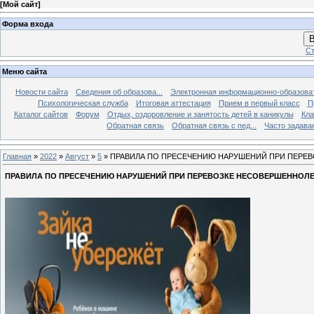
[
Мой сайт
]
Форма входа
В
Ст
Меню сайта
Новости сайта
Сведения об образова...
Электронная информационно-образова
Психологическая служба
Итоговая аттестация
Прием в первый класс
П
Каталог сайтов
Форум
Отдых, оздоровление и занятость детей в каникулы
Кла
Обратная связь
Обратная связь с пед...
Часто задава
Главная
»
2022
»
Август
»
5
» ПРАВИЛА ПО ПРЕСЕЧЕНИЮ НАРУШЕНИЙ ПРИ ПЕРЕ
ПРАВИЛА ПО ПРЕСЕЧЕНИЮ НАРУШЕНИЙ ПРИ ПЕРЕВОЗКЕ НЕСОВЕРШЕННОЛ