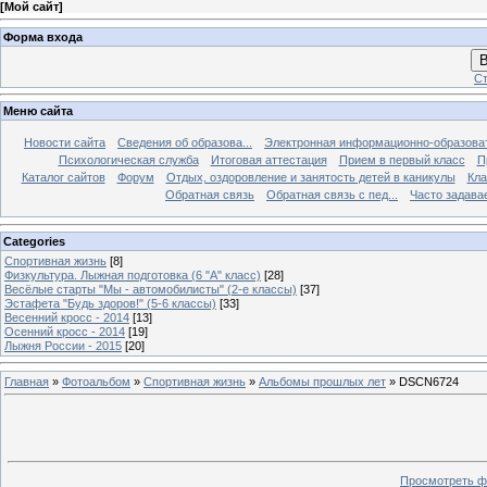
[
Мой сайт
]
Форма входа
В
Ст
Меню сайта
Новости сайта
Сведения об образова...
Электронная информационно-образова
Психологическая служба
Итоговая аттестация
Прием в первый класс
П
Каталог сайтов
Форум
Отдых, оздоровление и занятость детей в каникулы
Кла
Обратная связь
Обратная связь с пед...
Часто задава
Categories
Спортивная жизнь
[8]
Физкультура. Лыжная подготовка (6 "А" класс)
[28]
Весёлые старты "Мы - автомобилисты" (2-е классы)
[37]
Эстафета "Будь здоров!" (5-6 классы)
[33]
Весенний кросс - 2014
[13]
Осенний кросс - 2014
[19]
Лыжня России - 2015
[20]
Главная
»
Фотоальбом
»
Спортивная жизнь
»
Альбомы прошлых лет
» DSCN6724
Просмотреть ф